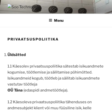
Skip
to
SOO TECHNOLOGY
Kvaliteetne laserlõikus
content
Menu
PRIVAATSUSPOLIITIKA
Üldsätted
1.1 Käesolev privaatsuspoliitika sätestab isikuandmete
kogumise, töötlemise ja säilitamise põhimõtted.
Isikuandmeid kogub, töötleb ja säilitab isikuandmete
vastutav töötleja
OÜ Täna
(edaspidi andmetöötleja).
1.2 Käesoleva privaatsuspoliitika tähenduses on
andmesubjekt klient või muu füüsiline isik, kelle