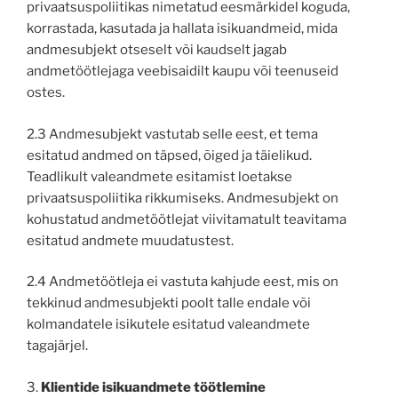
privaatsuspoliitikas nimetatud eesmärkidel koguda,
korrastada, kasutada ja hallata isikuandmeid, mida
andmesubjekt otseselt või kaudselt jagab
andmetöötlejaga veebisaidilt kaupu või teenuseid
ostes.
2.3 Andmesubjekt vastutab selle eest, et tema
esitatud andmed on täpsed, õiged ja täielikud.
Teadlikult valeandmete esitamist loetakse
privaatsuspoliitika rikkumiseks. Andmesubjekt on
kohustatud andmetöötlejat viivitamatult teavitama
esitatud andmete muudatustest.
2.4 Andmetöötleja ei vastuta kahjude eest, mis on
tekkinud andmesubjekti poolt talle endale või
kolmandatele isikutele esitatud valeandmete
tagajärjel.
3.
Klientide isikuandmete töötlemine