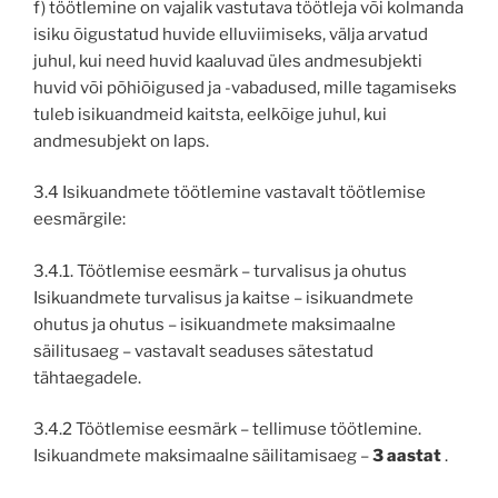
f) töötlemine on vajalik vastutava töötleja või kolmanda
isiku õigustatud huvide elluviimiseks, välja arvatud
juhul, kui need huvid kaaluvad üles andmesubjekti
huvid või põhiõigused ja -vabadused, mille tagamiseks
tuleb isikuandmeid kaitsta, eelkõige juhul, kui
andmesubjekt on laps.
3.4 Isikuandmete töötlemine vastavalt töötlemise
eesmärgile:
3.4.1. Töötlemise eesmärk – turvalisus ja ohutus
Isikuandmete turvalisus ja kaitse – isikuandmete
ohutus ja ohutus – isikuandmete maksimaalne
säilitusaeg – vastavalt seaduses sätestatud
tähtaegadele.
3.4.2 Töötlemise eesmärk – tellimuse töötlemine.
Isikuandmete maksimaalne säilitamisaeg –
3 aastat
.