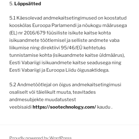
5.
Lõppsätted
5.1 Käesolevad andmekaitsetingimused on koostatud
kooskõlas Euroopa Parlamendi ja nõukogu määrusega
(EL) nr 2016/679 füüsiliste isikute kaitse kohta
isikuandmete töötlemisel ja selliste andmete vaba
liikumise ning direktiivi 95/46/EÜ kehtetuks
tunnistamise kohta (isikuandmete kaitse üldmäärus),
Eesti Vabariigi isikuandmete kaitse seadusega ning
Eesti Vabariigi ja Euroopa Liidu õigusaktidega.
5.2 Andmetöötlejal on õigus andmekaitsetingimusi
osaliselt või täielikult muuta, teavitades
andmesubjekte muudatustest
veebisaidi
https://sootechnology.com/
kaudu .
Proudly powered by WordPress