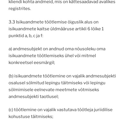
kliendi kohta andmeid, mis on kättesaadavad avalikes
registrites.
3.3 Isikuandmete töötlemise õiguslik alus on
isikuandmete kaitse üldmääruse artikli 6 lõike 1
punktid a, b, c ja f:
a) andmesubjekt on andnud oma nõusoleku oma
isikuandmete töötlemiseks ühel või mitmel
konkreetsel eesmärgil;
(b) isikuandmete töötlemine on vajalik andmesubjekti
osalusel sõlmitud lepingu täitmiseks või lepingu
sõlmimisele eelnevate meetmete võtmiseks
andmesubjekti taotlusel;
(c) töötlemine on vajalik vastutava töötleja juriidilise
kohustuse täitmiseks;