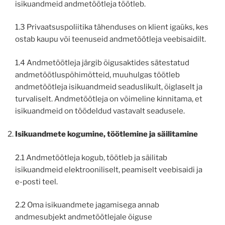
isikuandmeid andmetöötleja töötleb.
1.3 Privaatsuspoliitika tähenduses on klient igaüks, kes
ostab kaupu või teenuseid andmetöötleja veebisaidilt.
1.4 Andmetöötleja järgib õigusaktides sätestatud
andmetöötluspõhimõtteid, muuhulgas töötleb
andmetöötleja isikuandmeid seaduslikult, õiglaselt ja
turvaliselt. Andmetöötleja on võimeline kinnitama, et
isikuandmeid on töödeldud vastavalt seadusele.
Isikuandmete kogumine, töötlemine ja säilitamine
2.1 Andmetöötleja kogub, töötleb ja säilitab
isikuandmeid elektrooniliselt, peamiselt veebisaidi ja
e-posti teel.
2.2 Oma isikuandmete jagamisega annab
andmesubjekt andmetöötlejale õiguse