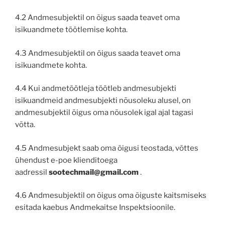
4.2 Andmesubjektil on õigus saada teavet oma
isikuandmete töötlemise kohta.
4.3 Andmesubjektil on õigus saada teavet oma
isikuandmete kohta.
4.4 Kui andmetöötleja töötleb andmesubjekti
isikuandmeid andmesubjekti nõusoleku alusel, on
andmesubjektil õigus oma nõusolek igal ajal tagasi
võtta.
4.5 Andmesubjekt saab oma õigusi teostada, võttes
ühendust e-poe klienditoega
aadressil
sootechmail@gmail.com
.
4.6 Andmesubjektil on õigus oma õiguste kaitsmiseks
esitada kaebus Andmekaitse Inspektsioonile.