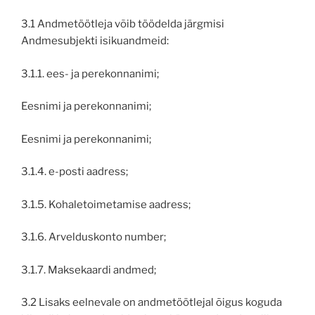
3.1 Andmetöötleja võib töödelda järgmisi
Andmesubjekti isikuandmeid:
3.1.1. ees- ja perekonnanimi;
Eesnimi ja perekonnanimi;
Eesnimi ja perekonnanimi;
3.1.4. e-posti aadress;
3.1.5. Kohaletoimetamise aadress;
3.1.6. Arvelduskonto number;
3.1.7. Maksekaardi andmed;
3.2 Lisaks eelnevale on andmetöötlejal õigus koguda