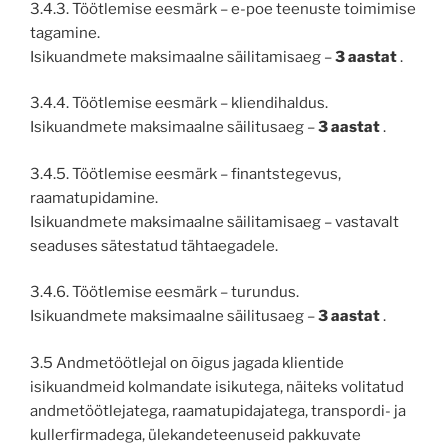
3.4.3. Töötlemise eesmärk – e-poe teenuste toimimise
tagamine.
Isikuandmete maksimaalne säilitamisaeg –
3 aastat
.
3.4.4. Töötlemise eesmärk – kliendihaldus.
Isikuandmete maksimaalne säilitusaeg –
3 aastat
.
3.4.5. Töötlemise eesmärk – finantstegevus,
raamatupidamine.
Isikuandmete maksimaalne säilitamisaeg – vastavalt
seaduses sätestatud tähtaegadele.
3.4.6. Töötlemise eesmärk – turundus.
Isikuandmete maksimaalne säilitusaeg –
3 aastat
.
3.5 Andmetöötlejal on õigus jagada klientide
isikuandmeid kolmandate isikutega, näiteks volitatud
andmetöötlejatega, raamatupidajatega, transpordi- ja
kullerfirmadega, ülekandeteenuseid pakkuvate