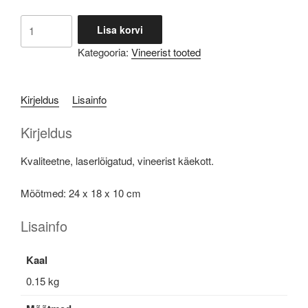
hind
hind
oli:
on:
Vineerist
Lisa korvi
€60.00.
€45.00.
käekott
Kategooria:
Vineerist tooted
kogus
Kirjeldus
Lisainfo
Kirjeldus
Kvaliteetne, laserlõigatud, vineerist käekott.
Mõõtmed: 24 x 18 x 10 cm
Lisainfo
Kaal
0.15 kg