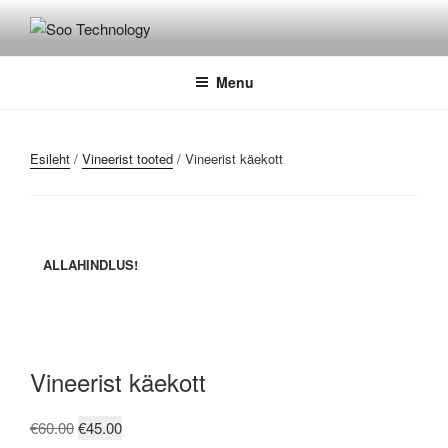
Skip
to
SOO TECHNOLOGY
Kvaliteetne laserlõikus
content
Menu
Esileht
/
Vineerist tooted
/ Vineerist käekott
ALLAHINDLUS!
Vineerist käekott
Algne
Praegune
€
60.00
€
45.00