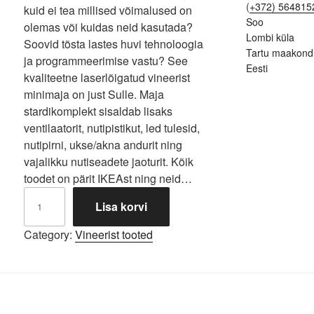
(
+372) 564815
kuid ei tea millised võimalused on
Soo
olemas või kuidas neid kasutada?
Lombi küla
Soovid tõsta lastes huvi tehnoloogia
Tartu maakond
ja programmeerimise vastu? See
Eesti
kvaliteetne laserlõigatud vineerist
minimaja on just Sulle. Maja
stardikomplekt sisaldab lisaks
ventilaatorit, nutipistikut, led tulesid,
nutipirni, ukse/akna andurit ning
vajalikku nutiseadete jaoturit. Kõik
toodet on pärit IKEAst ning neid…
Mini
Lisa korvi
nutimaja
kogus
Category:
Vineerist tooted