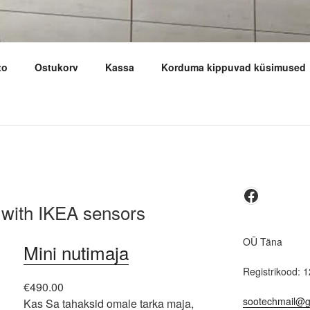
to
Ostukorv
Kassa
Korduma kippuvad küsimused
NOLOGY
Faceboo
with IKEA sensors
OÜ Täna
Mini nutimaja
Registrikood: 
€
490.00
sootechmail@g
Kas Sa tahaksid omale tarka maja,