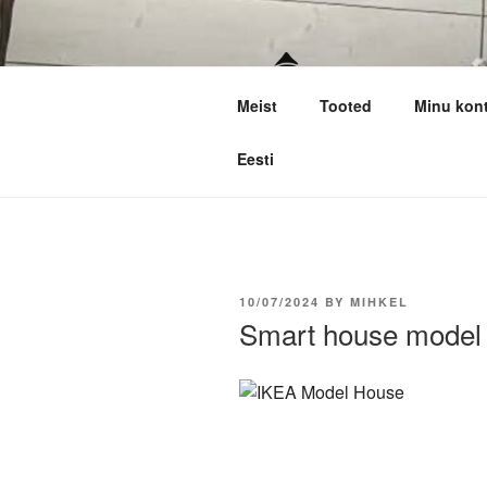
Skip
to
content
Meist
Tooted
Minu kon
SOO TECH
Kvaliteetne laserlõikus
Eesti
POSTED
10/07/2024
BY
MIHKEL
ON
Smart house model 