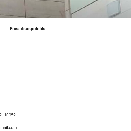
Privaatsuspoliitika
k
12110952
mail.com